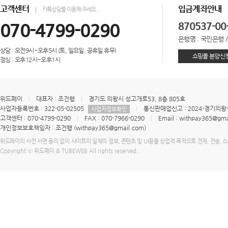
고객센터
입금계좌안내
카톡상담을 이용해 주세요.
070-4799-0290
870537-00
은행명 : 국민은행 
상담 : 오전9시~오후5시 (토, 일요일, 공휴일 휴무)
쇼핑몰 분양신
점심 : 오후12시~오후1시
위드페이
대표자 : 조건행
경기도 의왕시 성고개로53, 8층 805호
사업자등록번호 : 322-05-02505
통신판매업신고 : 2024-경기의왕-
사업자정보확인
고객센터 : 070-4799-0290
FAX : 070-7966-0290
Email : withpay365@gma
개인정보보호책임자 : 조건행 (withpay365@gmail.com)
위드페이의 사전 서면 동의 없이 사이트의 일체의 정보, 콘텐츠 및 UI등을 상업적 목적으로 전재, 전송, 
Copyright ⓒ 위드페이 & TUBEWEB All rights reserved.