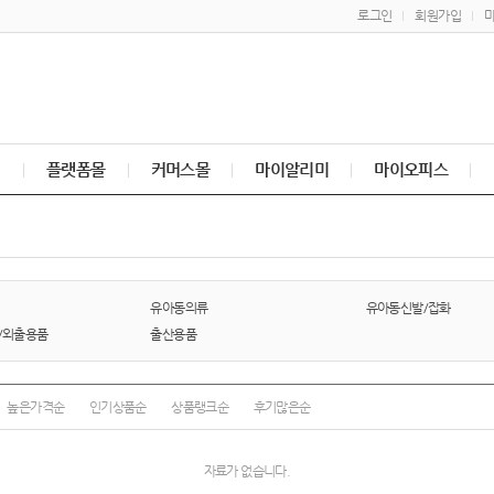
로그인
회원가입
매
플랫폼몰
커머스몰
마이알리미
마이오피스
유아동의류
유아동신발/잡화
/외출용품
출산용품
높은가격순
인기상품순
상품랭크순
후기많은순
자료가 없습니다.