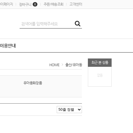
마이페이지
주문/배송조회
고객센터
장바구니
0
이용안내
최근 본 상품
HOME
출산/유아동
없음
유아용화장품