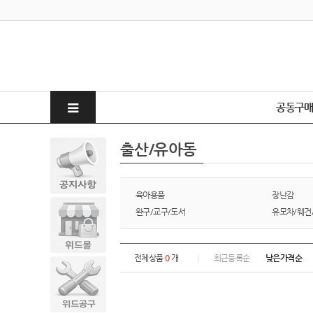
공동구
출산/유아동
육아용품
장난감
완구/교구/도서
유모차/웨건
전체상품
0
개
최근등록순
낮은가격순