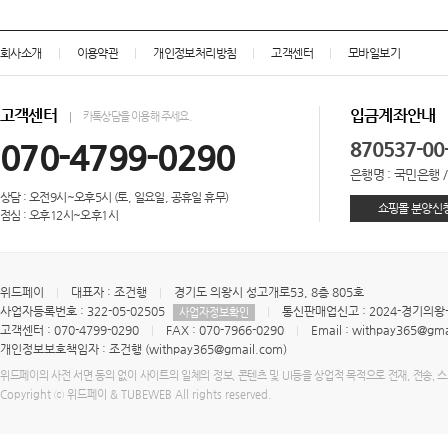
회사소개
이용약관
개인정보처리방침
고객센터
모바일보기
고객센터
입금계좌안내
카톡상담을 이용해 주세요.
070-4799-0290
870537-00
은행명 : 국민은행 
상담 : 오전9시~오후5시 (토, 일요일, 공휴일 휴무)
쇼핑몰 분양신
점심 : 오후12시~오후1시
위드페이
대표자 : 조건행
경기도 의왕시 성고개로53, 8층 805호
사업자등록번호 : 322-05-02505
통신판매업신고 : 2024-경기의왕-
사업자정보확인
고객센터 : 070-4799-0290
FAX : 070-7966-0290
Email : withpay365@gma
개인정보보호책임자 : 조건행 (withpay365@gmail.com)
위드페이의 사전 서면 동의 없이 사이트의 일체의 정보, 콘텐츠 및 UI등을 상업적 목적으로 전재, 전송, 
Copyright ⓒ 위드페이 & TUBEWEB All rights reserved.