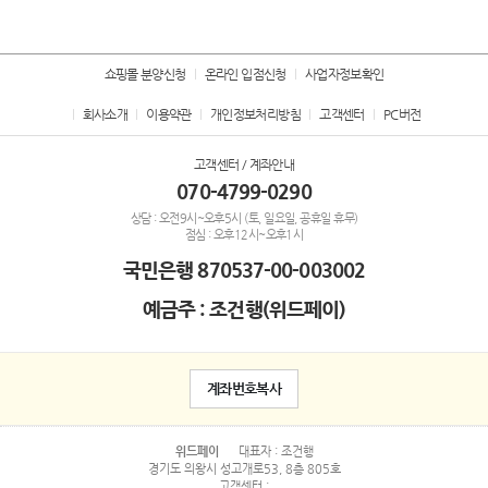
쇼핑몰 분양신청
온라인 입점신청
사업자정보확인
회사소개
이용약관
개인정보처리방침
고객센터
PC버전
고객센터 / 계좌안내
070-4799-0290
상담 : 오전9시~오후5시 (토, 일요일, 공휴일 휴무)
점심 : 오후12시~오후1시
국민은행
870537-00-003002
예금주 : 조건행(위드페이)
계좌번호복사
위드페이
대표자 : 조건행
경기도 의왕시 성고개로53, 8층 805호
고객센터 :