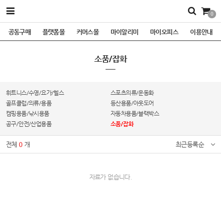
0
공동구매
플랫폼몰
커머스몰
마이알리미
마이오피스
이용안내
소품/잡화
휘트니스/수영/요가/헬스
스포츠의류/운동화
골프클럽/의류/용품
등산용품/아웃도어
캠핑용품/낚시용품
자동차용품/블랙박스
공구/안전/산업용품
소품/잡화
전체
0
개
최근등록순
자료가 없습니다.