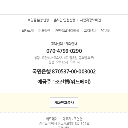
쇼핑몰 분양신청
온라인 입점신청
사업자정보확인
회사소개
이용약관
개인정보처리방침
고객센터
PC버전
고객센터 / 계좌안내
070-4799-0290
상담 : 오전9시~오후5시 (토, 일요일, 공휴일 휴무)
점심 : 오후12시~오후1시
국민은행
870537-00-003002
예금주 : 조건행(위드페이)
계좌번호복사
위드페이
대표자 : 조건행
경기도 의왕시 성고개로53, 8층 805호