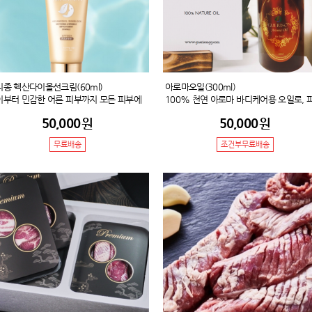
리종 헥산다이올선크림(60ml)
아로마오일(300ml)
이부터 민감한 어른 피부까지 모든 피부에
100% 천연 아로마 바디케어용 오일로, 
전하게 바를 수 있는 헥산다이올 선크림!
자극 성분 6가지를 무첨가한 고품질의 고
50,000
원
50,000
원
부염증완화 성분인 '알토인'첨가, 천연방부
오일이며 심신의 안정을 돕고 부드러운 
'헥산다이올'성분 첨가, 자외선차단 12시
케어의 진행에 적합한 상품입니다.
무료배송
조건부무료배송
까지!