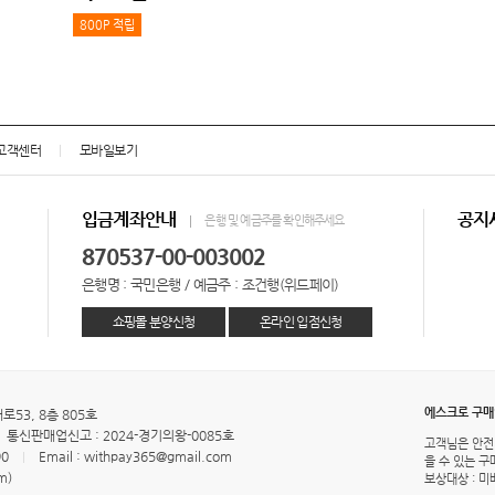
800P 적립
고객센터
모바일보기
입금계좌안내
공지
은행 및 예금주를 확인해주세요
870537-00-003002
은행명 : 국민은행 / 예금주 : 조건행(위드페이)
쇼핑몰 분양신청
온라인 입점신청
에스크로 구
53, 8층 805호
통신판매업신고 : 2024-경기의왕-0085호
고객님은 안전
90
Email : withpay365@gmail.com
을 수 있는 
m)
보상대상 : 미