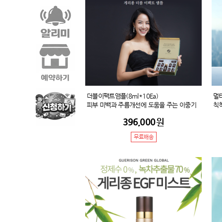
더블이팩트앰플(8ml*10Ea)
멀티
피부 미백과 주름개선에 도움을 주는 이중기
칙
능성 제품으로, 리포좀화 된 세라마이드 성분
현
396,000
원
과 각종 영양성분이 함유되어 지친 피부에 활
추어
력을 더해 줍니다. 또한 를리글루타믹애씨드
트
무료배송
와 히알루론산이 지속적인 수분을 공급하여
유
촉촉함을 유지시켜 줍니다.
된
여
한
림