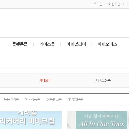
로그인
회원가입
매
플랫폼몰
커머스몰
마이알리미
마이오피스
카테고리
서비스상품
높은가격순
인기상품순
상품랭크순
후기많은순