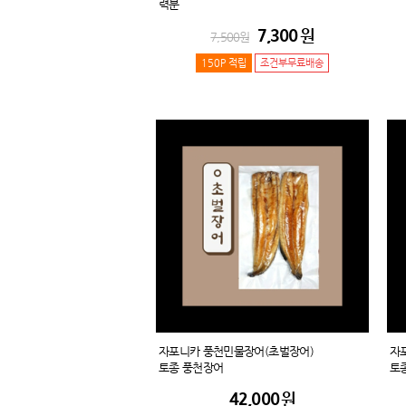
력분
7,300
원
7,500
원
150P 적립
조건부무료배송
자포니카 풍천민물장어(초벌장어)
자
토종 풍천장어
토
42,000
원