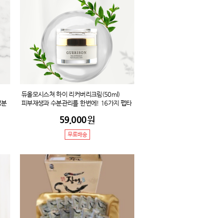
듀올모시스쳐 하이 리커버리크림(50ml)
성분
피부재생과 수분관리를 한번에! 16가지 펩타
을
이드성분과 EGF재생,보습,주름개선,미백,장
59,000
원
부드
벽강화,탄력상승! 어느하나 빠짐없는 완벽한
며
수분크림
무료배송
이
 완