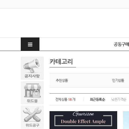
공동구
카테고리
추천상품
인기상품
전체상품
18
개
최근등록순
낮은가격순