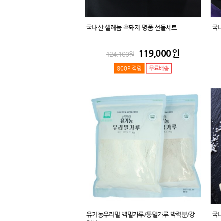
국내산 셀레늄 흑돼지 명품 선물세트
국
119,000
원
124,100
원
800P 적립
무료배송
유기농우리밀 백밀가루/통밀가루 박력분/강
국내