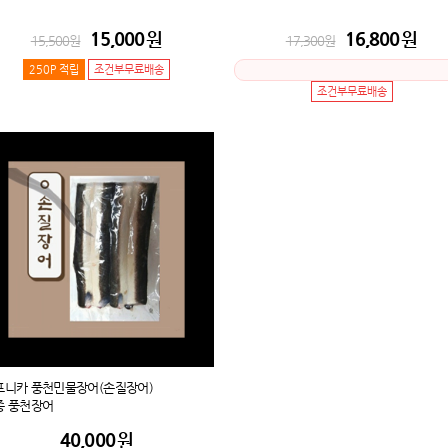
15,000
원
16,800
원
15,500
원
17,300
원
250P 적립
조건부무료배송
조건부무료배송
포니카 풍천민물장어(손질장어)
종 풍천장어
40,000
원