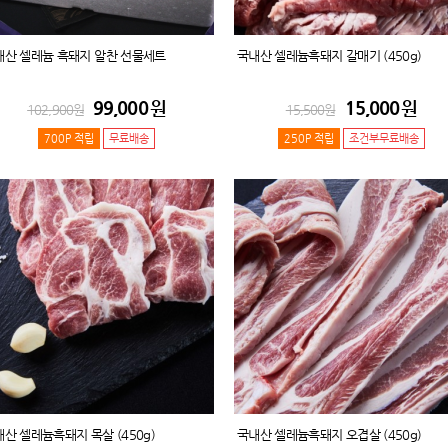
내산 셀레늄 흑돼지 알찬 선물세트
국내산 셀레늄흑돼지 갈매기 (450g)
99,000
원
15,000
원
102,900
원
15,500
원
700P 적립
무료배송
250P 적립
조건부무료배송
산 셀레늄흑돼지 목살 (450g)
국내산 셀레늄흑돼지 오겹살 (450g)