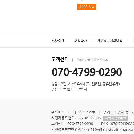
840P 적립
회사소개
이용약관
개인정보처리방침
고객센터
카톡상담을 이용해 주세요.
070-4799-0290
상담 : 오전9시~오후5시 (토, 일요일, 공휴일 휴무)
점심 : 오후12시~오후1시
위드페이
대표자 : 조건행
경기도 의왕시 성고개로
사업자등록번호 : 322-05-02505
사업자정보확인
고객센터 : 070-4799-0290
FAX : 070-7966-02
개인정보보호책임자 : 조건행 (withpay365@gmail.co