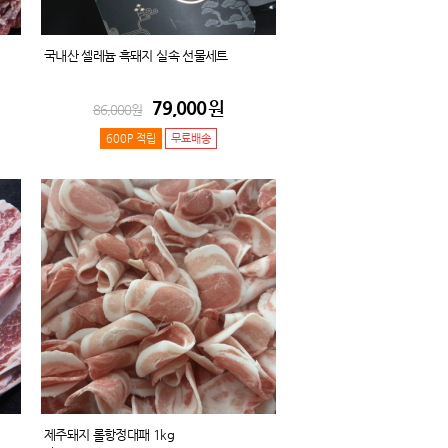
국내산 셀레늄 흑돼지 실속 선물세트
79,000
원
86,000
원
600P 적립
무료배송
제주돼지 롤항정대패 1kg