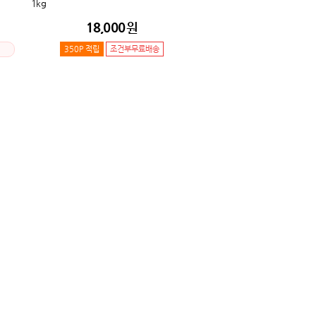
1kg
18,000
원
350P 적립
조건부무료배송