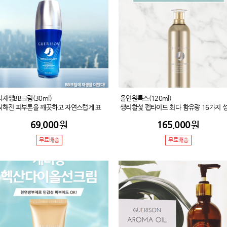
재생BB크림(30ml)
올인원톡스(120ml)
칙해진 피부톤을 깨끗하고 자연스럽게 표
생리활섳 펩타이드 최다 함유량 16가지 
하여 피부의 번들거림과 피부의 결점을 감
과 프랑스 세더마(Sederma)의 보르피린
69,000
원
165,000
원
줍니다. 피부 보호막 성분인 EGF와 카퍼
함유하여 탄력있는 피부로 가꾸어주며, 
리펩타이드-1, 아세틸헥사펩타이드-8이 함
러운 산소버블이 피부자극을 완화시켜주
무료배송
무료배송
되어 외부 유해환경으로 인해 지치고 손상
산소 버블속에 갇혀있는 펩타이드 성분들
 피부를 탱탱하고 생기있게 개선시켜주고
톡톡 터지면서 피부를 탄탄하고 건강하게
러가지 보습성분들이 다량 함유되어 민감
성시켜드립니다.
 피부도 진정시켜주는 멀티 이팩트 비비크
입니다.