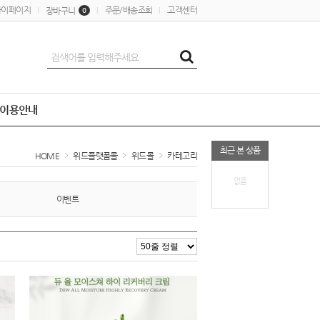
마이페이지
주문/배송조회
고객센터
장바구니
0
이용안내
최근 본 상품
HOME
위드플랫폼몰
위드몰
카테고리
없음
이벤트