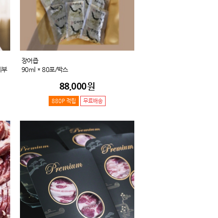
장어즙
피부
90ml * 80포/박스
급
88,000
원
바디
880P 적립
무료배송