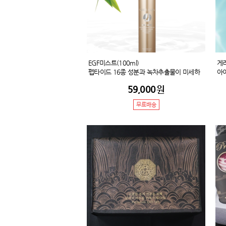
EGF미스트(100ml)
게
펩타이드 16종 성분과 녹차추출물이 미세하
아
게 안개분사되어 피부속 깊이 흡수시켜주어
안
59,000
원
촉촉한 피부로 가꿔줍니다. 피부에 수분을 가
피
득 전달하고 장시간 피부 보습력을 유지해줍
제 
무료배송
니다.
간