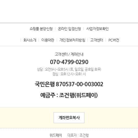
쇼핑몰 분양신청
온라인 입점신청
사업자정보확인
회사소개
이용약관
개인정보처리방침
고객센터
PC버전
고객센터 / 계좌안내
070-4799-0290
상담 : 오전9시~오후5시 (토, 일요일, 공휴일 휴무)
점심 : 오후12시~오후1시
국민은행
870537-00-003002
예금주 : 조건행(위드페이)
계좌번호복사
위드페이
대표자 : 조건행