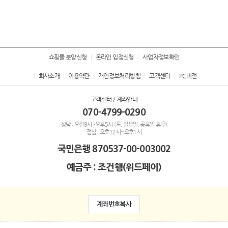
쇼핑몰 분양신청
온라인 입점신청
사업자정보확인
회사소개
이용약관
개인정보처리방침
고객센터
PC버전
고객센터 / 계좌안내
070-4799-0290
상담 : 오전9시~오후5시 (토, 일요일, 공휴일 휴무)
점심 : 오후12시~오후1시
국민은행
870537-00-003002
예금주 : 조건행(위드페이)
계좌번호복사