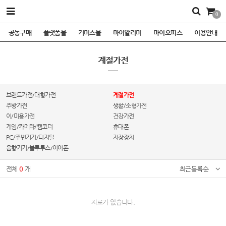
0
공동구매
플랫폼몰
커머스몰
마이알리미
마이오피스
이용안내
계절가전
브랜드가전/대형가전
계절가전
주방가전
생활/소형가전
이/미용가전
건강가전
게임/카메라/캠코더
휴대폰
PC/주변기기/디지털
저장장치
음향기기/블루투스/이어폰
전체
0
개
최근등록순
자료가 없습니다.