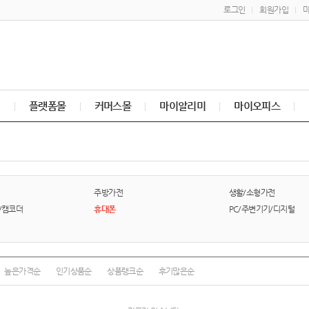
로그인
회원가입
매
플랫폼몰
커머스몰
마이알리미
마이오피스
주방가전
생활/소형가전
/캠코더
휴대폰
PC/주변기기/디지털
높은가격순
인기상품순
상품랭크순
후기많은순