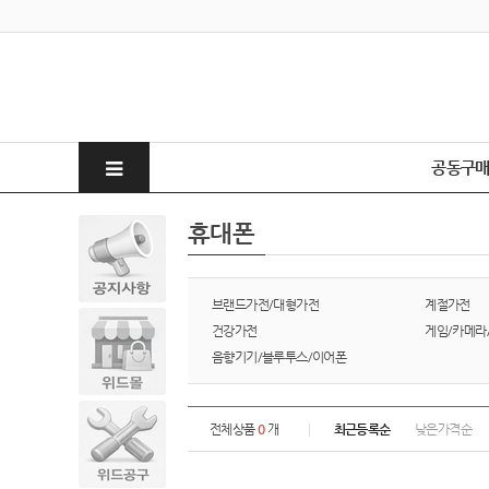
공동구
휴대폰
브랜드가전/대형가전
계절가전
건강가전
게임/카메라
음향기기/블루투스/이어폰
전체상품
0
개
최근등록순
낮은가격순