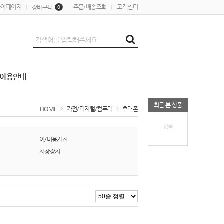
마이페이지
주문/배송조회
고객센터
장바구니
0
이용안내
최근 본 상품
HOME
가전/디지털/컴퓨터
휴대폰
없음
이/미용가전
저장장치