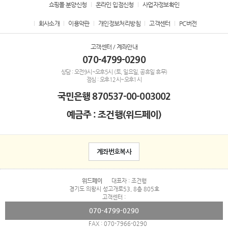
쇼핑몰 분양신청
온라인 입점신청
사업자정보확인
회사소개
이용약관
개인정보처리방침
고객센터
PC버전
고객센터 / 계좌안내
070-4799-0290
상담 : 오전9시~오후5시 (토, 일요일, 공휴일 휴무)
점심 : 오후12시~오후1시
국민은행
870537-00-003002
예금주 : 조건행(위드페이)
계좌번호복사
위드페이
대표자 : 조건행
경기도 의왕시 성고개로53, 8층 805호
고객센터 :
070-4799-0290
FAX : 070-7966-0290