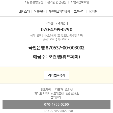
쇼핑몰 분양신청
온라인 입점신청
사업자정보확인
회사소개
이용약관
개인정보처리방침
고객센터
PC버전
고객센터 / 계좌안내
070-4799-0290
상담 : 오전9시~오후5시 (토, 일요일, 공휴일 휴무)
점심 : 오후12시~오후1시
국민은행
870537-00-003002
예금주 : 조건행(위드페이)
계좌번호복사
위드페이
대표자 : 조건행
경기도 의왕시 성고개로53, 8층 805호
고객센터 :
070-4799-0290
FAX : 070-7966-0290