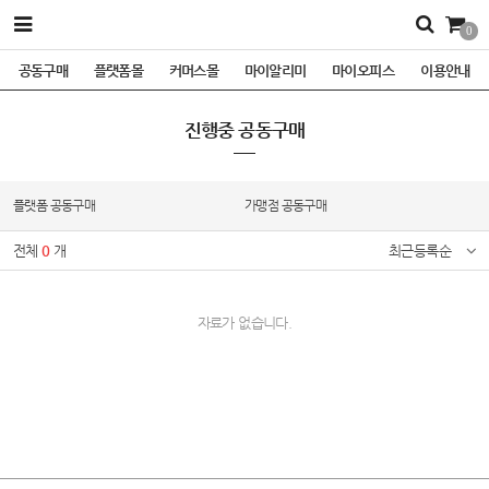
0
공동구매
플랫폼몰
커머스몰
마이알리미
마이오피스
이용안내
진행중 공동구매
플랫폼 공동구매
가맹점 공동구매
전체
0
개
최근등록순
자료가 없습니다.