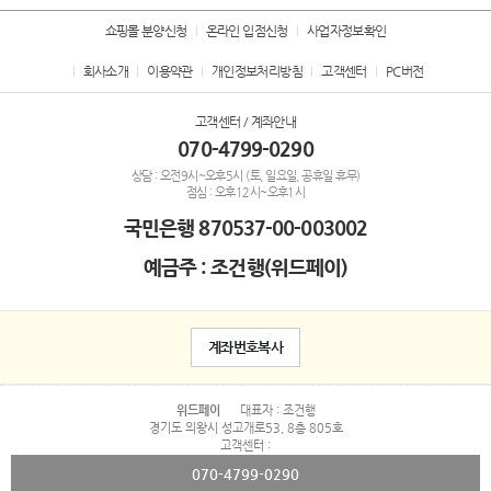
쇼핑몰 분양신청
온라인 입점신청
사업자정보확인
회사소개
이용약관
개인정보처리방침
고객센터
PC버전
고객센터 / 계좌안내
070-4799-0290
상담 : 오전9시~오후5시 (토, 일요일, 공휴일 휴무)
점심 : 오후12시~오후1시
국민은행
870537-00-003002
예금주 : 조건행(위드페이)
계좌번호복사
위드페이
대표자 : 조건행
경기도 의왕시 성고개로53, 8층 805호
고객센터 :
070-4799-0290