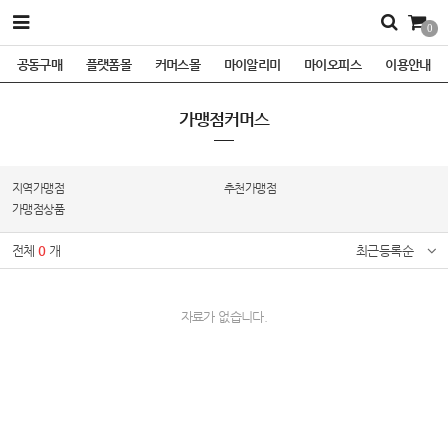
0
공동구매
플랫폼몰
커머스몰
마이알리미
마이오피스
이용안내
가맹점커머스
지역가맹점
추천가맹점
가맹점상품
전체
0
개
최근등록순
자료가 없습니다.